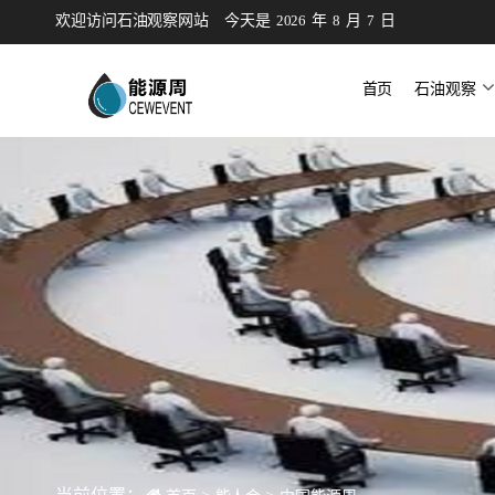
欢迎访问石油观察网站
今天是
2026
年
8
月
7
日
首页
石油观察
微信公众
研究咨询
会议会展
猎聘
培训
新闻
公告