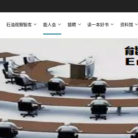
石油观察智库
能人会
猎聘
读一本好书
资料馆
号
石油观察智库简介
石油观察家
俄罗斯中亚研究中心
天然气研究中心
图件中心
定制报告与图件
能人会简介
中国能源周
私享会
公开课
猎聘简介
猎聘职位
读一本好书简介
好书推荐—专业报告
好书推荐—图件
好书推荐—炼化储运
好书推荐—勘探开发
好书推荐—石油财经
好书推荐—页岩气专场
文章
图件
文件
报告
资料目