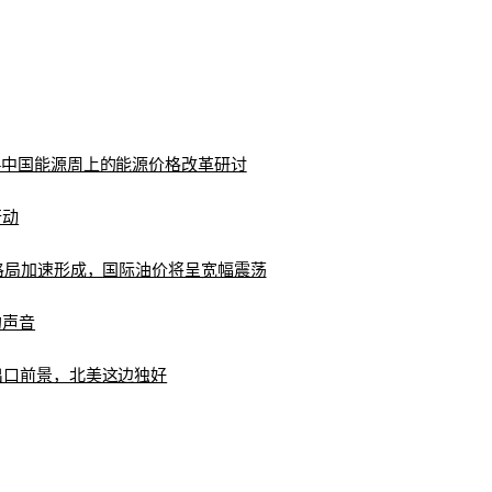
—中国能源周上的能源价格改革研讨
行动
新格局加速形成，国际油价将呈宽幅震荡
的声音
出口前景，北美这边独好