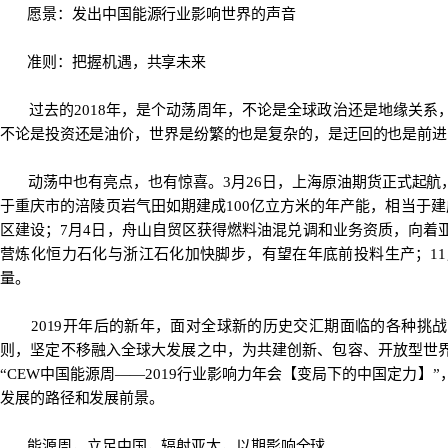
愿景：发出中国能源行业影响世界的声音
准则：把握机遇，共享未来
过去的2018年，是个动荡周年，不论是全球政治还是地缘关系
不论是投资还是油价，世界是纷繁的也是复杂的，是迂回的也是前进
动荡中也有亮点，也有惊喜。3月26日，上海原油期货正式起航
于重庆市的涪陵页岩气田如期建成100亿立方米的年产能，相当于建
区建设；7月4日，舟山自贸区获得燃料油混兑调和业务资质，向着
营炼化恒力石化与浙江石化加快脚步，有望在年底前投料生产；1
量。
2019开年后的新年，面对全球新的历史交汇期面临的各种挑战
则，坚定不移融入全球大发展之中，为共建创新、包容、开放型世
“CEW中国能源周——2019行业影响力年会【变局下的中国定力
发展的路径和发展前景。
能源周，立足中国，辐射亚太，以期影响全球。