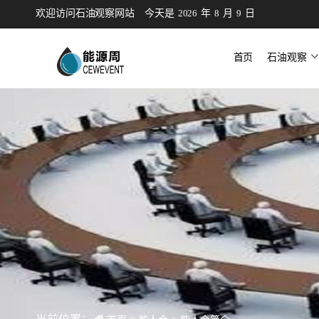
欢迎访问石油观察网站
今天是
2026
年
8
月
9
日
首页
石油观察
微信公众
研究咨询
会议会展
猎聘
培训
新闻
公告