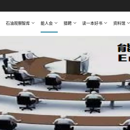
石油观察智库
能人会
猎聘
读一本好书
资料馆
号
石油观察智库简介
石油观察家
俄罗斯中亚研究中心
天然气研究中心
图件中心
定制报告与图件
能人会简介
中国能源周
私享会
公开课
猎聘简介
猎聘职位
读一本好书简介
好书推荐—专业报告
好书推荐—图件
好书推荐—炼化储运
好书推荐—勘探开发
好书推荐—石油财经
好书推荐—页岩气专场
文章
图件
文件
报告
资料目