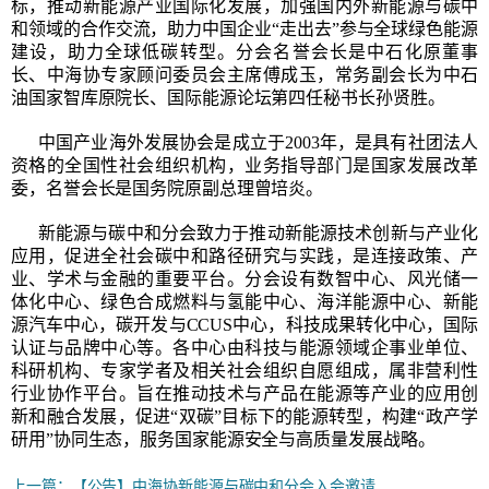
标，推动新能源产业国际化发展，加强国内外新能源与碳中
和领域的合作交流，助力中国企业“走出去”参与全球绿色能源
建设，助力全球低碳转型。分会名誉会长是中石化原董事
长、中海协专家顾问委员会主席傅成玉，常务副会长为中石
油国家智库原院长、国际能源论坛第四任秘书长孙贤胜。
中国产业海外发展协会是成立于2003年，是具有社团法人
资格的全国性社会组织机构，业务指导部门是国家发展改革
委，名誉会长是国务院原副总理曾培炎。
新能源与碳中和分会致力于推动新能源技术创新与产业化
应用，促进全社会碳中和路径研究与实践，是连接政策、产
业、学术与金融的重要平台。分会设有数智中心、风光储一
体化中心、绿色合成燃料与氢能中心、海洋能源中心、新能
源汽车中心，碳开发与CCUS中心，科技成果转化中心，国际
认证与品牌中心等。各中心由科技与能源领域企事业单位、
科研机构、专家学者及相关社会组织自愿组成，属非营利性
行业协作平台。旨在推动技术与产品在能源等产业的应用创
新和融合发展，促进“双碳”目标下的能源转型，构建“政产学
研用”协同生态，服务国家能源安全与高质量发展战略。
上一篇：
【公告】中海协新能源与碳中和分会入会邀请